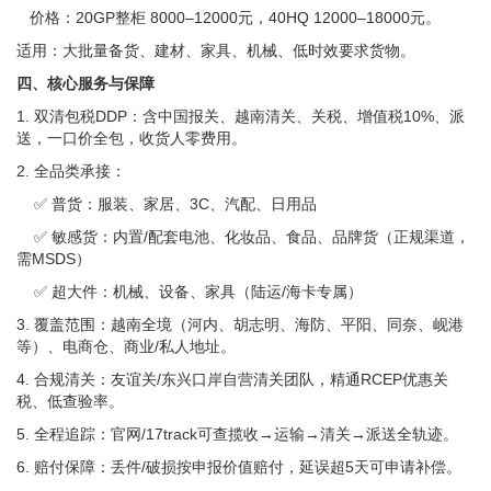
价格：20GP整柜 8000–12000元，40HQ 12000–18000元。
适用：大批量备货、建材、家具、机械、低时效要求货物。
四、核心服务与保障
1. 双清包税DDP：含中国报关、越南清关、关税、增值税10%、派
送，一口价全包，收货人零费用。
2. 全品类承接：
✅ 普货：服装、家居、3C、汽配、日用品
✅ 敏感货：内置/配套电池、化妆品、食品、品牌货（正规渠道，
需MSDS）
✅ 超大件：机械、设备、家具（陆运/海卡专属）
3. 覆盖范围：越南全境（河内、胡志明、海防、平阳、同奈、岘港
等）、电商仓、商业/私人地址。
4. 合规清关：友谊关/东兴口岸自营清关团队，精通RCEP优惠关
税、低查验率。
5. 全程追踪：官网/17track可查揽收→运输→清关→派送全轨迹。
6. 赔付保障：丢件/破损按申报价值赔付，延误超5天可申请补偿。