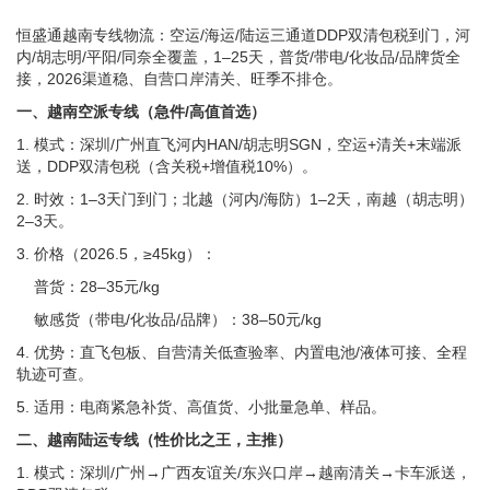
恒盛通越南专线物流：空运/海运/陆运三通道DDP双清包税到门，河
内/胡志明/平阳/同奈全覆盖，1–25天，普货/带电/化妆品/品牌货全
接，2026渠道稳、自营口岸清关、旺季不排仓。
一、越南空派专线（急件/高值首选）
1. 模式：深圳/广州直飞河内HAN/胡志明SGN，空运+清关+末端派
送，DDP双清包税（含关税+增值税10%）。
2. 时效：1–3天门到门；北越（河内/海防）1–2天，南越（胡志明）
2–3天。
3. 价格（2026.5，≥45kg）：
普货：28–35元/kg
敏感货（带电/化妆品/品牌）：38–50元/kg
4. 优势：直飞包板、自营清关低查验率、内置电池/液体可接、全程
轨迹可查。
5. 适用：电商紧急补货、高值货、小批量急单、样品。
二、越南陆运专线（性价比之王，主推）
1. 模式：深圳/广州→广西友谊关/东兴口岸→越南清关→卡车派送，