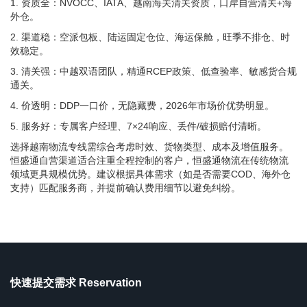
1. 资质全：NVOCC、IATA、越南海关清关资质，口岸自营清关+海
外仓。
2. 渠道稳：空派包板、陆运固定仓位、海运保舱，旺季不排仓、时
效稳定。
3. 清关强：中越双语团队，精通RCEP政策、低查验率、敏感货合规
通关。
4. 价透明：DDP一口价，无隐藏费，2026年市场价优势明显。
5. 服务好：专属客户经理、7×24响应、丢件/破损赔付清晰。
选择越南物流专线需综合考虑时效、货物类型、成本及增值服务。
恒盛通自营渠道适合注重全程控制的客户，恒盛通物流在传统物流
领域更具规模优势。建议根据具体需求（如是否需要COD、海外仓
支持）匹配服务商，并提前确认费用细节以避免纠纷。
快速提交需求 Reservation