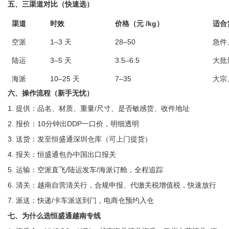
五、三渠道对比（快速选）
渠道
时效
价格（元 /kg）
适合
空派
1–3 天
28–50
急件
陆运
3–5 天
3.5–6.5
大批
海派
10–25 天
7–35
大宗
六、操作流程（新手无忧）
1. 提供：品名、材质、重量/尺寸、是否敏感货、收件地址
2. 报价：10分钟出DDP一口价，明细透明
3. 送货：发至恒盛通深圳仓库（可上门提货）
4. 报关：恒盛通包办中国出口报关
5. 运输：空派直飞/陆运发车/海派订舱，全程追踪
6. 清关：越南自营清关行，合规申报、代缴关税增值税，快速放行
7. 派送：快递/卡车派送到门，电商仓预约入仓
七、为什么选恒盛通越南专线