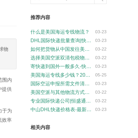
推荐内容
什么是美国海运专线物流？
03-23
DHL国际快递批量查询|快捷高效
03-23
球物
如何把货物从中国发往美国亚马逊FBA仓库
03-22
选择美国空派双清包税物流的3大关键要点，···
03-22
寄快递到国外一般多久-快递服务时间、速度···
03-23
美国海运专线多少钱？2026最新报价
05-25
范围内
国际空运申报所需文件清单-必备文件清单及···
03-23
户提供
美国空派与其他物流方式的优劣势对比，你选···
03-22
专业国际快递公司|恒盛通全球快件服务|省···
03-22
中山DHL快递价格表-最新报价查询
03-23
力于为
流效率
相关内容