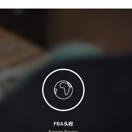
FBA头程
Foreign Service