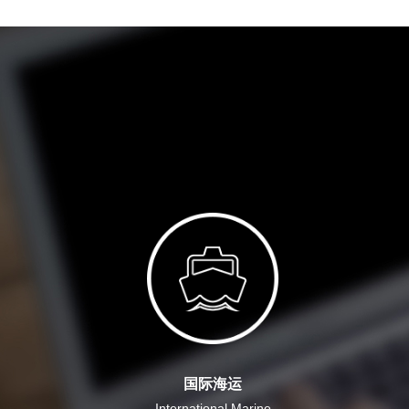
国际海运
International Marine