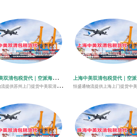
苏
州中美双清包税货代｜空派海派美国FBA头程‑恒盛通物流
，主营苏州发美国FBA头程空派、海派、海卡专线，依托长三角口岸优势，合规DDP清关，适配家电家纺电动工具出货，时效稳定覆盖美西美中美东，一站式美线跨境物流解决方案。
恒盛通物流提供上海上门提货中美双清包税货代服务，主营上海发美国FBA头程空派、海派、海卡专线，依托上海口岸优势，合规DDP清关，适配家纺机电户外出货，时效稳定覆盖美西美中美东，一