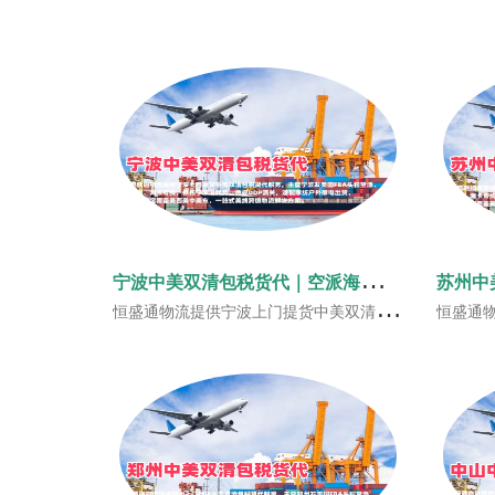
宁
波中美双清包税货代｜空派海派美国FBA头程‑恒盛通物流
恒盛通物流提供宁波上门提货中美双清包税货代服务，主营宁波发美国FBA头程空派、海派、海卡专线，依托宁波港优势，合规DDP清关，适配家纺户外家电出货，时效稳定覆盖美西美中美东，一站式美线跨境物流解决方案。
恒盛通物流提供苏州上门提货中美双清包税货代服务