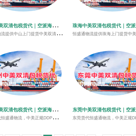
中
山中美双清包税货代｜空派海派美国FBA头程‑恒盛通物流
务，主营中山古镇灯饰、五金家电发美国FBA头程空派、海派、海卡专线，合规DDP清关，支持托盘大件带电货，时效稳定覆盖美西美中美东，一站式美线跨境物流解决方案。
恒盛通物流提供珠海上门提货中美双清包税货代服务，主营珠海发美国FBA头程空派、海派、海卡专线，合规DDP清关，时效稳定覆盖美西美中美东，支持带电、工贸大批量货物，一站
广
州中美双清包税货代｜空派海派 FBA头程 恒盛通物流
清包税专线，广州全域上门提货，空派海派海卡FBA头程，独立IOR合规清关，普货带电均可发，助力广州跨境商家美国出海。
东莞货代恒盛通物流，中美正规DDP双清包税专线，东莞全域上门提货，空派海派海卡FBA头程，独立IOR合规清关，普货带电均可发，服务东莞工