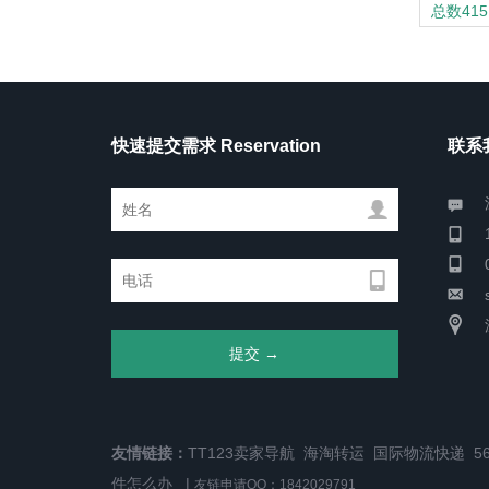
总数415
快速提交需求 Reservation
联系我
友情链接：
TT123卖家导航
海淘转运
国际物流快递
5
件怎么办
|
友链申请QQ：1842029791