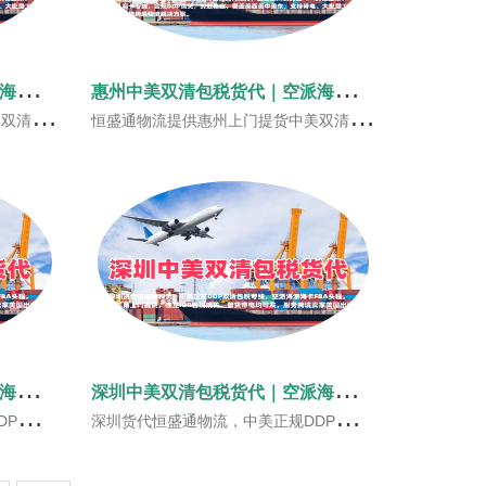
珠
海中美双清包税货代｜空派海派美国FBA头程‑恒盛通物流
惠
州中美双清包税货代｜空派海派美国FBA头程‑恒盛通物流
式美线跨境物流解决方案。
恒盛通物流提供惠州上门提货中美双清包税货代服务，主营惠州发美国FBA头程空派、海派、海卡专线，合规DDP清关，时效稳定，覆盖美西美中美东，支持带电、大批量工贸货，一站式美线跨境物流解决方案。
东
莞中美双清包税货代｜空派海派 FBA头程 恒盛通物流
深
圳中美双清包税货代｜空派海派 FBA头程 恒盛通物流
厂跨境出海。
深圳货代恒盛通物流，中美正规DDP双清包税专线，空派海派海卡FBA头程，珠三角上门提货，独立IOR合规清关，普货带电均可发，服务跨境卖家美国出海。