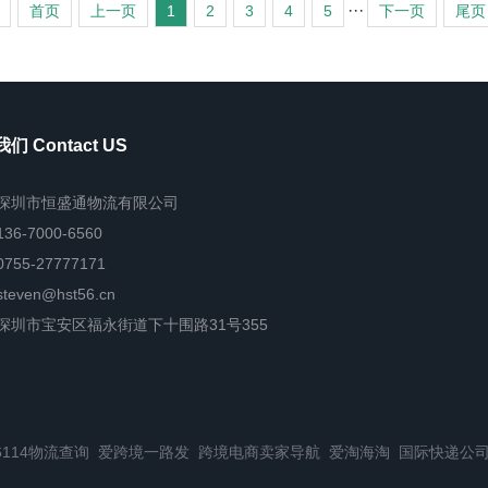
···
首页
上一页
1
2
3
4
5
下一页
尾页
们 Contact US
深圳市恒盛通物流有限公司
136-7000-6560
0755-27777171
steven@hst56.cn
深圳市宝安区福永街道下十围路31号355
6114物流查询
爱跨境一路发
跨境电商卖家导航
爱淘海淘
国际快递公