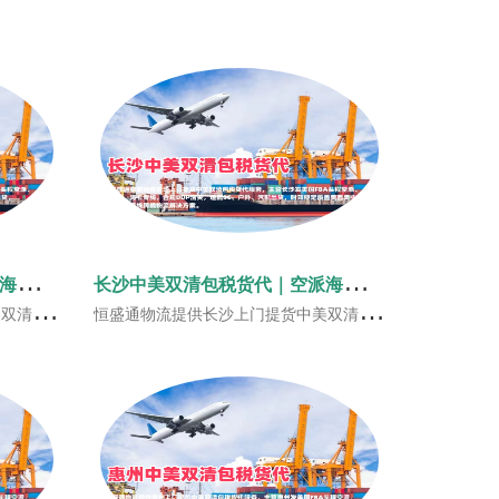
上
海中美双清包税货代｜空派海派美国FBA头程‑恒盛通物流
长
沙中美双清包税货代｜空派海派美国FBA头程‑恒盛通物流
站式美线跨境物流解决方案。
恒盛通物流提供长沙上门提货中美双清包税货代服务，主营长沙发美国FBA头程空派、海派、海卡专线，合规DDP清关，适配3C、户外、汽配出货，时效稳定覆盖美西美中美东，一站式美线跨境物流解决方案。