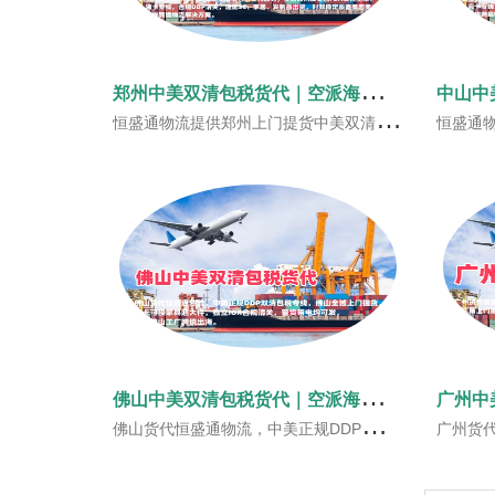
郑
州中美双清包税货代｜空派海派美国FBA头程‑恒盛通物流
恒盛通物流提供郑州上门提货中美双清包税货代服务，主营郑州发美国FBA头程空派、海派、海卡专线，合规DDP清关，适配3C、家居、发制品出货，时效稳定覆盖美西美中美东，一站式美线跨境物流解决方案。
恒盛通物流提供中山上门提货中美双清包税货代服
佛
山中美双清包税货代｜空派海派 FBA头程 恒盛通物流
佛山货代恒盛通物流，中美正规DDP双清包税专线，佛山全域上门提货，海卡可接家具超大件，独立IOR合规清关，普货带电均可发，服务佛山工厂跨境出海。
广州货代恒盛通物流，中美正规DDP双