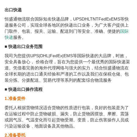
出口快递
恒盛通物流联合国际知名快递品牌，UPSDHLTNTFedExEMS等快
递服务公司，实现全球各地区的快递出口业务，为广大客户提供上
门取件、包装、报关、运输、配送到门等安全、准确、便捷的
国际
快递
服务。
■ 快递出口业务范围
我司为您提供UPS|DHL|FedEx|EMS等国际快递的大品牌，时效，
安全具备放心， 价格合理，旨在为您提供一个最优秀的国际快递渠
道。凭借着完善的海外代理网络与强大的实力，结合恒盛通物流在
全球长期的进出口通关经验和严谨的工作以及我们在保税仓储、包
装分拣、分拨配送、贸易代理等系列的配套综合物流服务
■ 快递出口操作流程
1.准备货件
委托人根据货物情况适合货物的性质进行包装，良好的包装是为了
在运输过程中防止货物破损、漏失，防止货物因摆放、摩擦、震荡
或因气压、气温变化而引起货物受潮、变质，防止伤害操作人员或
污染运输设备﹑地面设备及其他物品。
2.准备委托