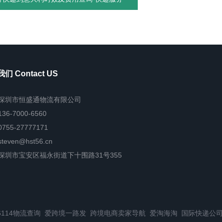
们 Contact US
深圳市恒盛通物流有限公司
136-7000-6560
0755-27777171
steven@hst56.cn
深圳市宝安区福永街道下十围路31号355
6114物流查询
爱跨境一路发
跨境电商卖家导航
爱淘海淘
国际快递公