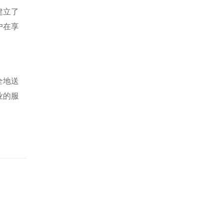
建立了
户在享
全地送
业的服