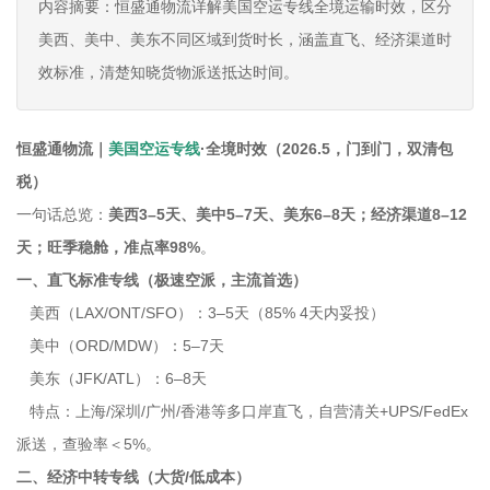
内容摘要：恒盛通物流详解美国空运专线全境运输时效，区分
美西、美中、美东不同区域到货时长，涵盖直飞、经济渠道时
效标准，清楚知晓货物派送抵达时间。
恒盛通物流｜
美国空运专线
·全境时效（2026.5，门到门，双清包
税）
一句话总览：
美西3–5天、美中5–7天、美东6–8天；经济渠道8–12
天；旺季稳舱，准点率98%
。
一、直飞标准专线（极速空派，主流首选）
美西（LAX/ONT/SFO）：3–5天（85% 4天内妥投）
美中（ORD/MDW）：5–7天
美东（JFK/ATL）：6–8天
特点：上海/深圳/广州/香港等多口岸直飞，自营清关+UPS/FedEx
派送，查验率＜5%。
二、经济中转专线（大货/低成本）