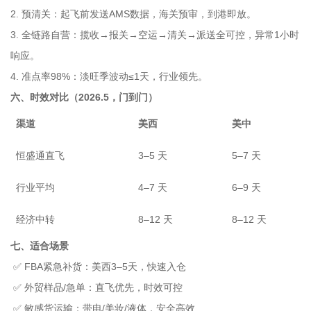
2. 预清关：起飞前发送AMS数据，海关预审，到港即放。
3. 全链路自营：揽收→报关→空运→清关→派送全可控，异常1小时
响应。
4. 准点率98%：淡旺季波动≤1天，行业领先。
六、时效对比（2026.5，门到门）
渠道
美西
美中
恒盛通直飞
3–5 天
5–7 天
行业平均
4–7 天
6–9 天
经济中转
8–12 天
8–12 天
七、适合场景
✅ FBA紧急补货：美西3–5天，快速入仓
✅ 外贸样品/急单：直飞优先，时效可控
✅ 敏感货运输：带电/美妆/液体，安全高效