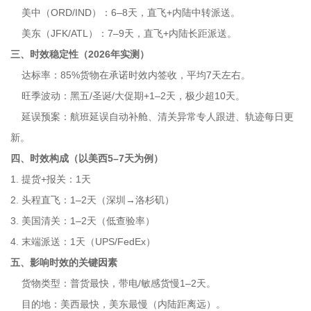
美中（ORD/IND）：6–8天，直飞+内陆中转派送。
美东（JFK/ATL）：7–9天，直飞+内陆长距派送。
三、时效稳定性（2026年实测）
达标率：85%货物在承诺时效内签收，平均7天左右。
旺季波动：黑五/圣诞/大促期+1–2天，极少超10天。
延误预案：航班延误自动补舱、清关异常专人跟进、轨迹每日更
新。
四、时效构成（以美西5–7天为例）
1. 提货+报关：1天
2. 头程直飞：1–2天（深圳→洛杉矶）
3. 美国清关：1–2天（低查验率）
4. 末端派送：1天（UPS/FedEx）
五、影响时效的关键因素
货物类型：普货最快，带电/敏感货慢1–2天。
目的地：美西最快，美东最慢（内陆距离远）。