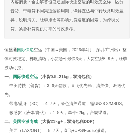
内容摘要：全面解答恒盛通国际快递空运的时效怎么样，区分
普货、带电货不同渠道运输周期，详解直达与中转线路时效差
异，说明清关、旺季排仓等影响到货速度的因素，为跨境发
货、紧急补货提供可靠的时效参考。
恒盛通
国际快递
空运（中国→美国，2026年4月，深圳/广州出）整
体时效稳定、梯度清晰，小货急件最快3天，大货空派5–9天，旺季
波动可控。
一、
国际快递空运
（小货0.5–21kg，双清包税）
中美特快（普货）：3–6天签收，直飞优先舱，清关快、派送优
先。
带电/蓝牙（3C）：4–7天，绿色清关通道，需UN38.3/MSDS。
敏感货（液体/膏状）：4–8天，单件≤2kg，合规渠道。
二、
美国空派专线
（大货21kg+，双清包税DDP）
美西（LAX/ONT）：5–7天，直飞+UPS/FedEx派送。