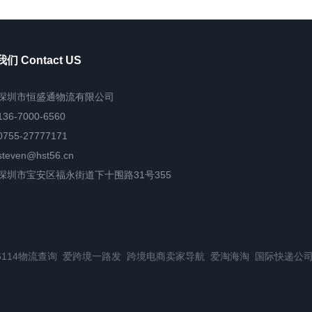
们 Contact US
深圳市恒盛通物流有限公司
136-7000-6560
0755-27777171
steven@hst56.cn
深圳市宝安区福永街道下十围路31号355
6114物流查询
爱跨境一路发
跨境电商卖家导航
爱淘海淘
国际快递公