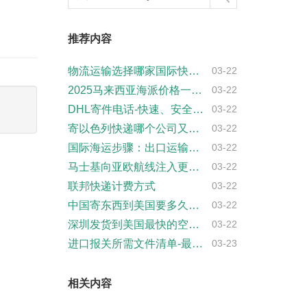
推荐内容
物流运输选择哪家国际快递公司(怎么选择国···
03-22
2025马来西亚海派价格一览表-专业马来···
03-22
DHL寄件电话-快速、安全、可靠的寄件服···
03-22
寄以色列快递哪个公司又快又便宜？
03-22
国际海运步骤：出口运输、出口清关、原产地···
03-22
马士基向亚欧航线注入更多船只
03-22
联邦快递计费方式
03-22
中国寄东西到美国要多久?什么物品不能寄?···
03-22
深圳发货到美国最快的空派专线方案，物流时···
03-22
进口报关所需文件清单-最新报关文件要求
03-23
相关内容