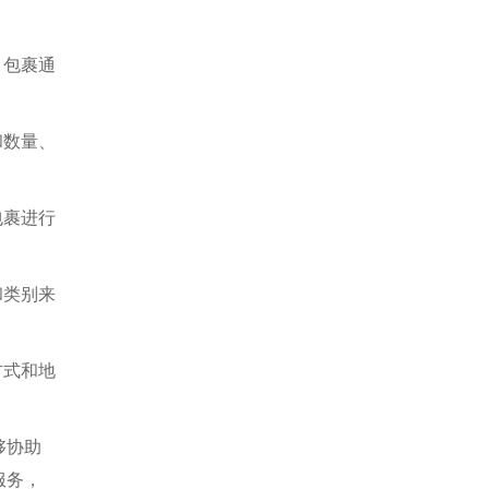
，包裹通
和数量、
包裹进行
和类别来
方式和地
够协助
服务，