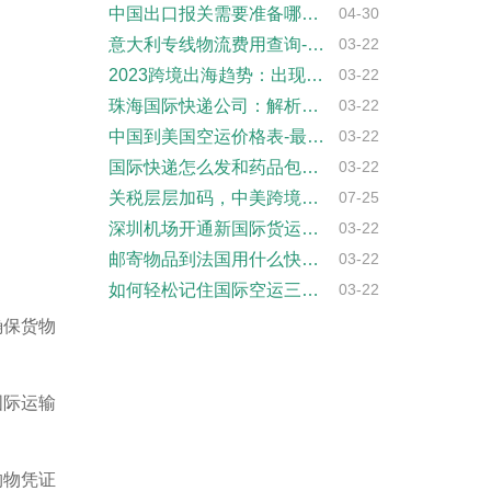
中国出口报关需要准备哪些资料？
04-30
意大利专线物流费用查询-实时运费计算
03-22
2023跨境出海趋势：出现新的“二八定律···
03-22
珠海国际快递公司：解析全球物流行业的佼佼···
03-22
中国到美国空运价格表-最新报价查询
03-22
国际快递怎么发和药品包装要求
03-22
关税层层加码，中美跨境物流正式进入强合规···
07-25
深圳机场开通新国际货运专线 海关助力跨境···
03-22
邮寄物品到法国用什么快递?
03-22
如何轻松记住国际空运三字代码
03-22
确保货物
国际运输
购物凭证