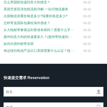
怎么寄国际快递到意大利便宜？
03-22
美国空派双清包税流程详解-一站式物流服务
03-22
出国物流首重价格是多少?续重价格是多少?
03-22
怎样寄送国际包裹给海外朋友？
03-22
从大陆邮寄奢侈品到香港有税吗？需要什么手···
03-22
惠州到意大利的快递要多久？(惠州寄快递到···
03-22
如何向国外邮寄东西
03-22
海运纽扣电池产品出口美国需要什么认证？纽···
03-22
快速提交需求 Reservation