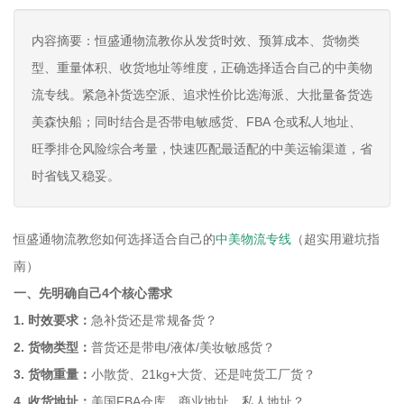
内容摘要：恒盛通物流教你从发货时效、预算成本、货物类
型、重量体积、收货地址等维度，正确选择适合自己的中美物
流专线。紧急补货选空派、追求性价比选海派、大批量备货选
美森快船；同时结合是否带电敏感货、FBA 仓或私人地址、
旺季排仓风险综合考量，快速匹配最适配的中美运输渠道，省
时省钱又稳妥。
恒盛通物流教您如何选择适合自己的
中美物流专线
（超实用避坑指
南）
一、先明确自己4个核心需求
1. 时效要求：
急补货还是常规备货？
2. 货物类型：
普货还是带电/液体/美妆敏感货？
3. 货物重量：
小散货、21kg+大货、还是吨货工厂货？
4. 收货地址：
美国FBA仓库、商业地址、私人地址？