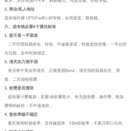
要求：支持免预约卡车、标贴规范、托盘合规、拒收率低。
2. 商业/私人地址
选末端对接 UPS/FedEx 的专线，全境派送、签收稳。
六、选专线必看6个避坑标准
1. 是不是一手渠道
二手代理容易排仓、转包、中途换渠道，时效忽快忽慢；一手自营
仓位稳、全年时效稳定。
2. 清关实力强不强
有没有中美自营清关、正规美国Bond；清关弱的容易扣关、滞
留、二次加收税费。
3. 收费是否透明
提前看计费规则：实重/体积重取大、有无隐形费、操作费、附加
费明码标价，不中途加价。
4. 签收率稳不稳定
看长期准时签收率、丢件破损率、FBA拒收率，不要只听口头吹。