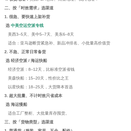
二、按「时效需求」选渠道
1. 很急、要快速上架补货
选
中美空运空派专线
美西3–5天、美中5–7天、美东6–8天
适合：亚马逊断货紧急补、新品冲排名、小批量高价值货
2. 不急、正常日常备货
选 经济空派 / 海运快船
经济空派：8–12天，比标准空派省钱
美森快船：15–20天，性价比之王
以星快船：18–25天，大货降本首选
3. 超大批量、不计时效只省成本
选 海运慢船
适合工厂整柜、大批量库存囤货。
三、按「货物类型」选渠道
1. 普通货（服装、家居、五金、配件）