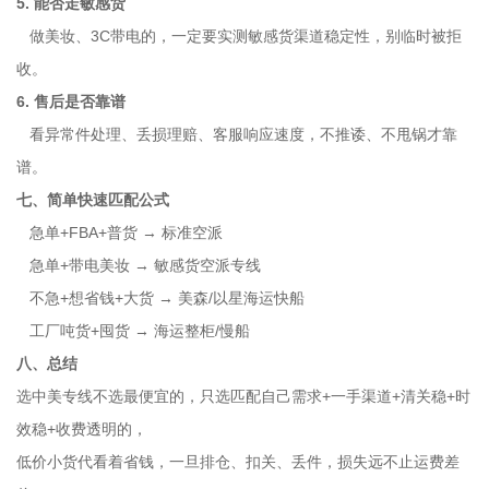
5. 能否走敏感货
做美妆、3C带电的，一定要实测敏感货渠道稳定性，别临时被拒
收。
6. 售后是否靠谱
看异常件处理、丢损理赔、客服响应速度，不推诿、不甩锅才靠
谱。
七、简单快速匹配公式
急单+FBA+普货 → 标准空派
急单+带电美妆 → 敏感货空派专线
不急+想省钱+大货 → 美森/以星海运快船
工厂吨货+囤货 → 海运整柜/慢船
八、总结
选中美专线不选最便宜的，只选匹配自己需求+一手渠道+清关稳+时
效稳+收费透明的，
低价小货代看着省钱，一旦排仓、扣关、丢件，损失远不止运费差