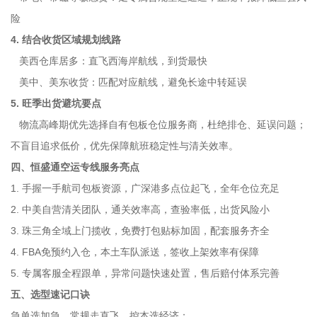
险
4. 结合收货区域规划线路
美西仓库居多：直飞西海岸航线，到货最快
美中、美东收货：匹配对应航线，避免长途中转延误
5. 旺季出货避坑要点
物流高峰期优先选择自有包板仓位服务商，杜绝排仓、延误问题；
不盲目追求低价，优先保障航班稳定性与清关效率。
四、恒盛通空运专线服务亮点
1. 手握一手航司包板资源，广深港多点位起飞，全年仓位充足
2. 中美自营清关团队，通关效率高，查验率低，出货风险小
3. 珠三角全域上门揽收，免费打包贴标加固，配套服务齐全
4. FBA免预约入仓，本土车队派送，签收上架效率有保障
5. 专属客服全程跟单，异常问题快速处置，售后赔付体系完善
五、选型速记口诀
急单选加急，常规走直飞，控本选经济；