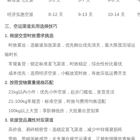
标准直飞空派
3-5 天
5-7 天
6-8 天
经济实惠空派
8-12 天
9-13 天
10-14 天
三、空运渠道实用选择技巧
1. 根据交货时效需求挑选
时效紧迫：选极速加急渠道，优先舱位优先清关，最大限度压缩运
输时长
常规备货：锁定标准直飞渠道，时效稳定，综合性价比最优
成本优先：选用经济空派，小幅放宽时效，有效压低运费开支
2. 按照货物重量规格匹配
21kg以内小件：优先小件空派，起步门槛低，发货灵活
21-100kg常规货：标准空派，时效与费用均衡适配
100kg以上大货：享阶梯低价，大批量出货划算
3. 依据货品属性对应渠道
高价值、易碎精密货：选稳定直飞渠道，减少中转规避损耗
带电、带磁等敏感货：走专属合规空运通道，正规申报降低查验风