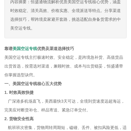
内容摘要：恒盛通物流解析优质美国空运专线核心优势，涵盖
时效稳定、清关高效、价格实惠、全境派送等特点。分享渠道
选择技巧，帮跨境卖家避开套路，挑选适配自身备货需求的中
美空运专线。
靠谱
美国空运专线
优势及渠道选择技巧
美国空运专线主打极速时效、安全稳定，是跨境急补货、高值货品
出货首选，按需选对渠道，兼顾时效、成本与出货稳妥，恒盛通带
你掌握选型诀窍。
一、美国空运专线核心五大优势
1. 时效高效快捷
广深港多机场直飞，美西最快3天可达，全境到货速度远超海运，
完美应对断货补仓、样品寄送、紧急订单交付。
2. 货物安全性高
航班班次密集，货物周转周期短，磕碰、丢件、被扣风险更低，适