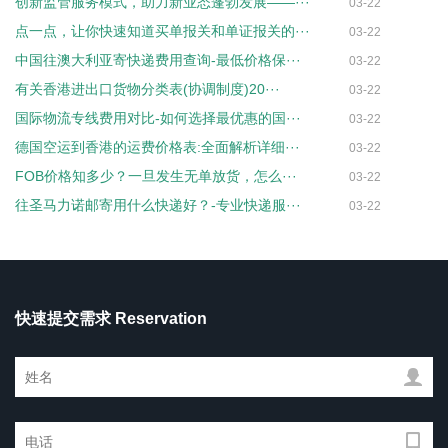
创新监管服务模式，助力新业态蓬勃发展——···
03-22
点一点，让你快速知道买单报关和单证报关的···
03-22
中国往澳大利亚寄快递费用查询-最低价格保···
03-22
有关香港进出口货物分类表(协调制度)20···
03-22
国际物流专线费用对比-如何选择最优惠的国···
03-22
德国空运到香港的运费价格表:全面解析详细···
03-22
FOB价格知多少？一旦发生无单放货，怎么···
03-22
往圣马力诺邮寄用什么快递好？-专业快递服···
03-22
快速提交需求 Reservation