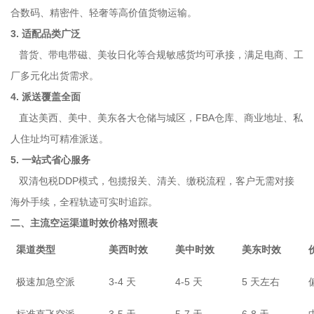
合数码、精密件、轻奢等高价值货物运输。
3. 适配品类广泛
普货、带电带磁、美妆日化等合规敏感货均可承接，满足电商、工
厂多元化出货需求。
4. 派送覆盖全面
直达美西、美中、美东各大仓储与城区，FBA仓库、商业地址、私
人住址均可精准派送。
5. 一站式省心服务
双清包税DDP模式，包揽报关、清关、缴税流程，客户无需对接
海外手续，全程轨迹可实时追踪。
二、主流空运渠道时效价格对照表
渠道类型
美西时效
美中时效
美东时效
极速加急空派
3-4 天
4-5 天
5 天左右