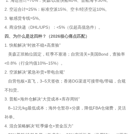
1. 海运合计≈70%：美森/以星快船40%、普船海卡30%。
2. 空运合计≈25%：标准空派15%、空卡/经济空运10%。
3. 敏感货专线≈5%。
4. 商业快递（DHL/UPS）：<5%（仅超高值急件）。
四、为什么是这四种？（2026核心痛点匹配）
1. 快船解决“时效不稳+高查验”
美森正班舱位固定，旺季不塞港；自营清关+美国Bond，查验率
<0.8%（行业均值10%–15%）。
2. 空派解决“紧急补货+带电合规”
自营包板+直飞，3–5天签收；香港DG渠道可接带电/带磁，合规
不扣货。
3. 普船+海外仓解决“大货成本+库存周转”
8–12元/kg最低成本；海外仓暂存+分拨，降低FBA仓储费，灵活
补单。
4. 混合策略解决“旺季爆仓+资金压力”