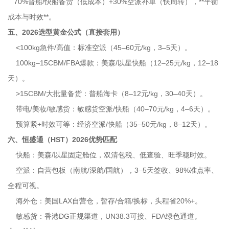
70%普船/快船备货（低成本）+30%空派补单（快周转），**平衡
成本与时效**。
五、2026选型黄金公式（直接套用）
<100kg急件/高值：标准空派（45–60元/kg，3–5天）。
100kg–15CBM/FBA爆款：美森/以星快船（12–25元/kg，12–18
天）。
>15CBM/大批量备货：普船海卡（8–12元/kg，30–40天）。
带电/美妆/敏感货：敏感货空派/快船（40–70元/kg，4–6天）。
预算紧+时效可等：经济空派/快船（35–50元/kg，8–12天）。
六、恒盛通（HST）2026优势匹配
快船：美森/以星固定舱位，双清包税、低查验、旺季稳时效。
空派：自营包板（南航/深航/国航），3–5天签收、98%准点率、
全程可视。
海外仓：美国LAX自营仓，暂存/合箱/换标，头程省20%+。
敏感货：香港DG正规渠道，UN38.3可接、FDA绿色通道。