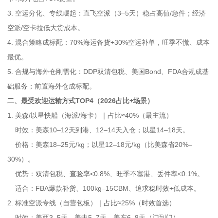
3. 空运分化、专线崛起：直飞空派（3–5天）稳占高值/急件；经济
空派/空卡拉低大货成本。
4. 混合策略成标配：70%海运备货+30%空运补单，旺季不慌、成本
最优。
5. 合规与海外仓刚需化：DDP双清包税、美国Bond、FDA合规成基
础服务；前置海外仓成标配。
二、最受欢迎运输方式TOP4（2026占比+场景）
1. 美森/以星快船（海派/海卡）｜占比≈40%（最主流）
时效：美森10–12天到港、12–14天入仓；以星14–18天。
价格：美森18–25元/kg；以星12–18元/kg（比美森省20%–
30%）。
优势：双清包税、查验率<0.8%、旺季不塞港、丢件率<0.1%。
适合：FBA爆款补货、100kg–15CBM、追求稳时效+低成本。
2. 标准空派专线（自营包板）｜占比≈25%（时效首选）
时效：美西3–5天、美中5–7天、美东6–8天（门到门）。