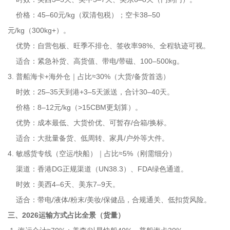
价格：45–60元/kg（双清包税）；空卡38–50
元/kg（300kg+）。
优势：自营包板、旺季不排仓、签收率98%、全程轨迹可视。
适合：紧急补货、高货值、带电/带磁、100–500kg。
3. 普船海卡+海外仓｜占比≈30%（大货/备货首选）
时效：25–35天到港+3–5天派送，合计30–40天。
价格：8–12元/kg（>15CBM更划算）。
优势：成本最低、大货价优、可暂存/合箱/换标。
适合：大批量备货、低周转、家具/户外等大件。
4. 敏感货专线（空运/快船）｜占比≈5%（刚需细分）
渠道：香港DG正规渠道（UN38.3）、FDA绿色通道。
时效：美西4–6天、美东7–9天。
适合：带电/液体/粉末/美妆/保健品，合规通关、低扣货风险。
三、2026运输方式占比全景（货量）