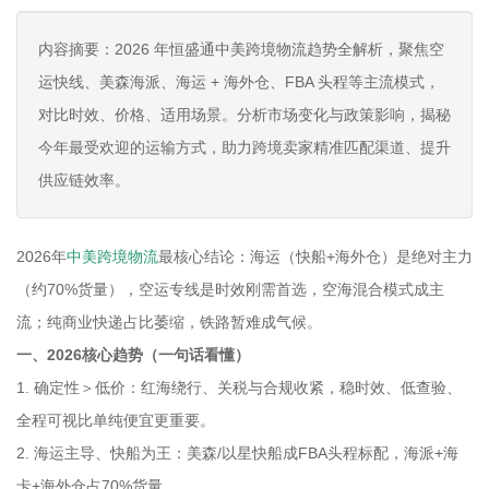
内容摘要：2026 年恒盛通中美跨境物流趋势全解析，聚焦空
运快线、美森海派、海运 + 海外仓、FBA 头程等主流模式，
对比时效、价格、适用场景。分析市场变化与政策影响，揭秘
今年最受欢迎的运输方式，助力跨境卖家精准匹配渠道、提升
供应链效率。
2026年
中美跨境物流
最核心结论：海运（快船+海外仓）是绝对主力
（约70%货量），空运专线是时效刚需首选，空海混合模式成主
流；纯商业快递占比萎缩，铁路暂难成气候。
一、2026核心趋势（一句话看懂）
1. 确定性＞低价：红海绕行、关税与合规收紧，稳时效、低查验、
全程可视比单纯便宜更重要。
2. 海运主导、快船为王：美森/以星快船成FBA头程标配，海派+海
卡+海外仓占70%货量。