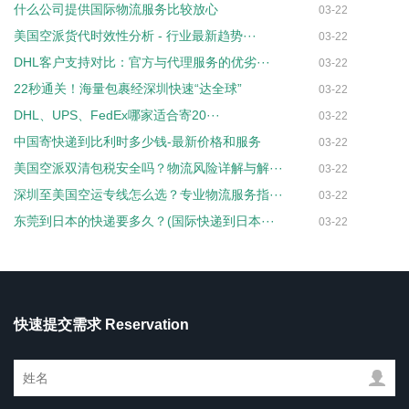
什么公司提供国际物流服务比较放心
03-22
美国空派货代时效性分析 - 行业最新趋势···
03-22
DHL客户支持对比：官方与代理服务的优劣···
03-22
22秒通关！海量包裹经深圳快速“达全球”
03-22
DHL、UPS、FedEx哪家适合寄20···
03-22
中国寄快递到比利时多少钱-最新价格和服务
03-22
美国空派双清包税安全吗？物流风险详解与解···
03-22
深圳至美国空运专线怎么选？专业物流服务指···
03-22
东莞到日本的快递要多久？(国际快递到日本···
03-22
快速提交需求 Reservation