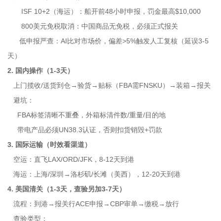
ISF 10+2（海运）：船开前48小时申报，罚金最高$10,000
800美元免税取消：中国商品无免税，必须正式报关
低申报严查：AI比对市场价，偏差>5%触发人工复核（延误3-5
天）
2. 国内操作（1-3天）
上门揽收/送货到仓→验货→贴标（FBA需FNSKU）→装箱→报关
避坑：
FBA标签清晰不重叠，外箱标清件数/重量/目的地
带电产品必须UN38.3认证，否则扣货销毁+罚款
3. 国际运输（时效看渠道）
空运：直飞LAX/ORD/JFK，8-12天到港
海运：上海/深圳→洛杉矶/长滩（美西），12-20天到港
4. 美国清关（1-3天，查验另加3-7天）
流程：到港→报关行ACE申报→CBP审单→缴税→放行
查验类型：