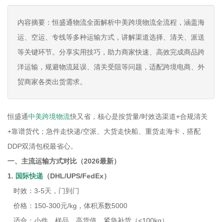
内容摘要：恒盛通物流全面解析中美跨境物流全流程，涵盖海
运、空运、专线等多种运输方式，讲解渠道选择、清关、派送
等关键环节。分享实用技巧，助力商家快速、高效完成商品跨
洋运输，规避物流延误、清关受阻等问题，适配跨境电商、外
贸商家各类出货需求。
恒盛通
中美跨境物流
快又省，核心是按货量/时效选渠道+合规清关
+靠谱货代；急件走快递/空派、大货走快船、重货走海卡，搭配
DDP双清包税最省心。
一、主流运输方式对比（2026最新）
1.
国际快递
（DHL/UPS/FedEx）
时效：3-5天，门到门
价格：150-300元/kg，体积系数5000
适合：小件、样品、高货值、紧急补货（<100kg）