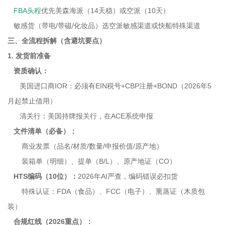
FBA头程
优先美森海派（14天稳）或空派（10天）
敏感货（带电/带磁/化妆品）选空派敏感渠道或快船特殊渠道
三、全流程拆解（含避坑要点）
1. 发货前准备
资质确认：
美国进口商IOR：必须有EIN税号+CBP注册+BOND（2026年5
月起禁止借用）
清关行：美国持牌报关行，在ACE系统申报
文件清单（必备）：
商业发票（品名/材质/数量/申报价值/原产地）
装箱单（明细）、提单（B/L）、原产地证（CO）
HTS编码（10位）：
2026年AI严查，编码错误必扣货
特殊认证：FDA（食品）、FCC（电子）、熏蒸证（木质包
装）
合规红线（2026重点）：