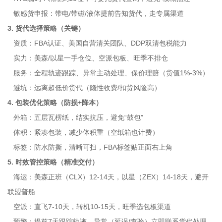
敏感货申报：带电/带磁/液体提前告知货代，走专属渠道
3. 货代选择策略（关键）
资质：FBA认证、美国自营清关团队、DDP双清包税能力
实力：美森/以星一手仓位、空派包板、旺季不排仓
服务：全程轨迹跟踪、异常主动处理、保价理赔（货值1%-3%）
避坑：远离超低价货代（隐性收费/扣货风险高）
4. 包装优化策略（防损+降本）
外箱：五层瓦楞纸，结实抗压，避免“鼓包”
体积：紧凑包装，减少体积重（空纸箱也计费）
标签：防水防撕，清晰可扫，FBA标签贴正面右上角
5. 时效管控策略（精准交付）
海运：美森正班（CLX）12-14天，以星（ZEX）14-18天，避开
联盟普船
空派：直飞7-10天，转机10-15天，旺季选包板渠道
预警：提前7天跟踪轨迹，异常（延误/查验）立即联系货代处理