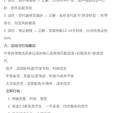
2. 误区：低申报省税 → 正解：2026年AI严查，低申报必扣货+罚
款，损失远超关税
3. 误区：货代越便宜越好 → 正解：低价货代多为“拼货转卖”，旺季
排仓、扣货风险极高
4. 误区：海运都慢 → 正解：美森快船12-14天到港，比传统海运快
50%
六、总结与行动建议
中美跨境物流高效运送的核心是精准匹配渠道+合规清关+靠谱货
代。
急件：选国际快递/空派专线，时效优先
常规备货：美森/以星海派，时效与成本平衡
大宗低价货：选普船海卡/整柜，成本优先
立即行动：
1. 明确货量、时效、预算
2. 筛选2-3家资质齐全、一手渠道、DDP服务的货代