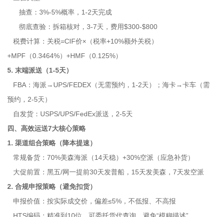
抽查：3%-5%概率，1-2天完成
彻底查验：拆箱核对，3-7天，费用$300-$800
税费计算：关税=CIF价×（税率+10%额外关税）
+MPF（0.3464%）+HMF（0.125%）
5. 末端派送（1-5天）
FBA：海派→UPS/FEDEX（无需预约，1-2天）；海卡→卡车（需
预约，2-5天）
自发货：USPS/UPS/FedEx派送，2-5天
四、高效运送7大核心策略
1. 渠道组合策略（降本提速）
常规备货：70%美森海派（14天稳）+30%空派（应急补货）
大促前置：黑五/网一提前30天发普船，15天发美森，7天发空派
2. 合规申报策略（避免扣货）
申报价值：按实际成交价，偏差≤5%，不低报、不高报
HTS编码：精准到10位，可委托货代查询，避免“模糊描述”