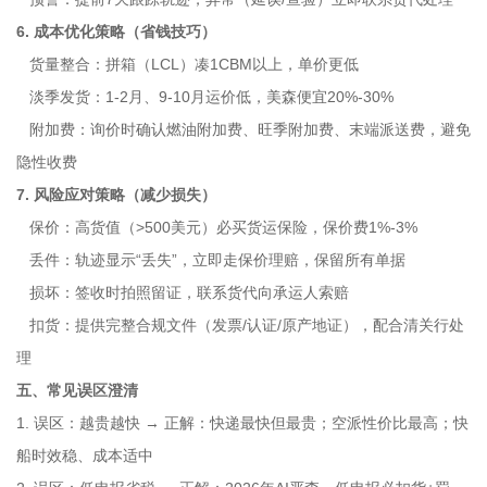
6. 成本优化策略（省钱技巧）
货量整合：拼箱（LCL）凑1CBM以上，单价更低
淡季发货：1-2月、9-10月运价低，美森便宜20%-30%
附加费：询价时确认燃油附加费、旺季附加费、末端派送费，避免
隐性收费
7. 风险应对策略（减少损失）
保价：高货值（>500美元）必买货运保险，保价费1%-3%
丢件：轨迹显示“丢失”，立即走保价理赔，保留所有单据
损坏：签收时拍照留证，联系货代向承运人索赔
扣货：提供完整合规文件（发票/认证/原产地证），配合清关行处
理
五、常见误区澄清
1. 误区：越贵越快 → 正解：快递最快但最贵；空派性价比最高；快
船时效稳、成本适中