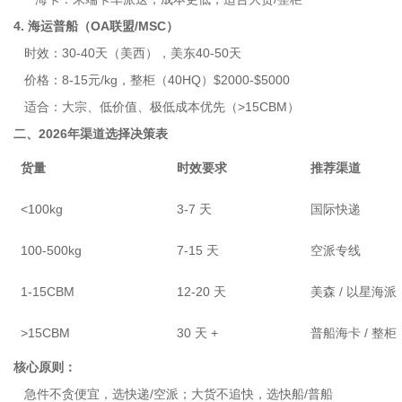
4. 海运普船（OA联盟/MSC）
时效：30-40天（美西），美东40-50天
价格：8-15元/kg，整柜（40HQ）$2000-$5000
适合：大宗、低价值、极低成本优先（>15CBM）
二、2026年渠道选择决策表
货量
时效要求
推荐渠道
<100kg
3-7 天
国际快递
100-500kg
7-15 天
空派专线
1-15CBM
12-20 天
美森 / 以星海派
>15CBM
30 天 +
普船海卡 / 整柜
核心原则：
急件不贪便宜，选快递/空派；大货不追快，选快船/普船