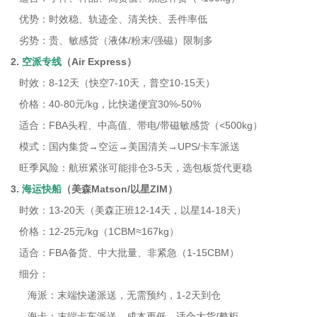
优势：时效稳、轨迹全、清关快、丢件率低
劣势：贵、敏感货（液体/粉末/强磁）限制多
2.
空派专线
（Air Express）
时效：8-12天（快空7-10天，普空10-15天）
价格：40-80元/kg，比快递便宜30%-50%
适合：FBA头程、中高值、带电/带磁敏感货（<500kg）
模式：国内集货→空运→美国清关→UPS/卡车派送
旺季风险：航班紧张可能排仓3-5天，选包板货代更稳
3.
海运快船
（美森Matson/以星ZIM）
时效：13-20天（美森正班12-14天，以星14-18天）
价格：12-25元/kg（1CBM≈167kg）
适合：FBA备货、中大批量、非紧急（1-15CBM）
细分：
海派：末端快递派送，无需预约，1-2天到仓
海卡：末端卡车派送，成本更低，适合大货/整柜