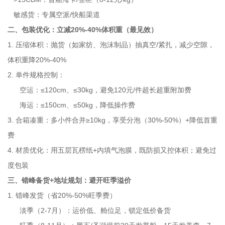
敏感货：专属空派/快船渠道
二、包装优化：立减20%-40%体积重（最见效）
1. 压缩体积：抛货（如家纺、泡沫制品）抽真空/紧扎，减少空隙，
体积重降20%-40%
2. 单件规格控制：
空运：≤120cm、≤30kg，避免120元/件超长超重附加费
海运：≤150cm、≤50kg，降低操作费
3. 合箱凑重：多小件合并≥10kg，享受分泡（30%-50%）+降低首重
费
4. 材质优化：用五层瓦楞纸+内填气泡膜，既防损又控体积；避免过
度包装
三、错峰备货+地址规划：避开旺季溢价
1. 错峰发货（省20%-50%旺季费）
淡季（2-7月）：运价低、舱位足，锁定低价备货