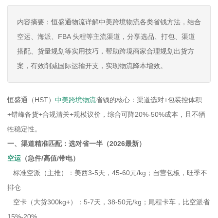
内容摘要：恒盛通物流详解中美跨境物流各类省钱方法，结合
空运、海派、FBA 头程等主流渠道，分享选品、打包、渠道
搭配、货量规划等实用技巧，帮助跨境商家合理规划出货方
案，有效削减国际运输开支，实现物流降本增效。
恒盛通（HST）
中美跨境物流
省钱的核心：渠道选对+包装控体积
+错峰备货+合规清关+规模议价，综合可降20%-50%成本，且不牺
牲稳定性。
一、渠道精准匹配：选对省一半（2026最新）
空运
（急件/高值/带电）
标准空派（主推）：美西3-5天，45-60元/kg；自营包板，旺季不
排仓
空卡（大货300kg+）：5-7天，38-50元/kg；尾程卡车，比空派省
15%-20%