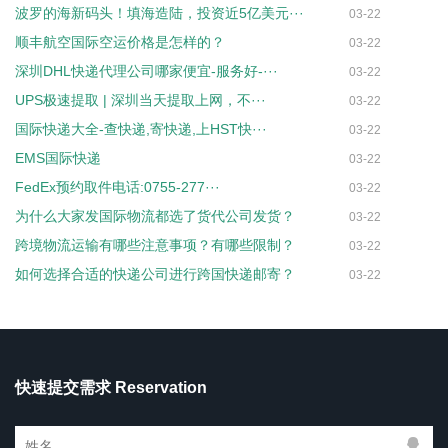
波罗的海新码头！填海造陆，投资近5亿美元···
03-22
顺丰航空国际空运价格是怎样的？
03-22
深圳DHL快递代理公司哪家便宜-服务好-···
03-22
UPS极速提取 | 深圳当天提取上网，不···
03-22
国际快递大全-查快递,寄快递,上HST快···
03-22
EMS国际快递
03-22
FedEx预约取件电话:0755-277···
03-22
为什么大家发国际物流都选了货代公司发货？
03-22
跨境物流运输有哪些注意事项？有哪些限制？
03-22
如何选择合适的快递公司进行跨国快递邮寄？
03-22
快速提交需求 Reservation