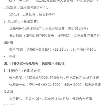
旺季（8-11月）：黑五/圣诞提前30天发普船、15天发美森、7
天发空派；避免临时涨价+排仓
12-1月：运价回落，适合补库存
2. 地址优化（免附加费）
优先FBA仓/商业地址**，免私人地址费（$50-$150/件）
偏远邮编（如美西967/968开头）提前核对，合并发货降低单件
偏远费
美中/美东：选快船+美西铁转（22-28天），比全海运快10天
+、更省
四、计费方式+合规清关：隐形费用全砍掉
1. 计费优化（轻泡货必看）
分泡政策：恒盛通标配30%-50%分泡，轻泡货体积重减半计费
体积重公式：空运=长×宽×高÷5000；海运=÷6000；精准测量避
免多算
大货折扣：月发≥10吨，享专属折扣+月结，长期合作再降