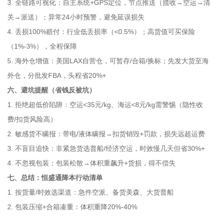
3. 全链路可视化：自主系统+GPS定位，节点推送（揽收→空运→清
关→派送）；异常24小时预警，避免延误损失
4. 丢损100%赔付：行业低丢损率（<0.5%）；高货值可买保险
（1%-3%），全程保障
5. 海外仓增值：美国LAX自营仓，可暂存/合箱/换标；先发大货至海
外仓，分批发FBA，头程省20%+
六、避坑提醒（省钱反被坑）
1. 拒绝超低价陷阱：空运<35元/kg、海运<8元/kg需警惕（隐性收
费/扣货风险高）
2. 敏感货不瞒报：带电/液体瞒报→扣货销毁+罚款，损失远超运费
3. 不盲目追快：非紧急货选普船/经济空运，时效慢几天但省30%+
4. 不忽视包装：包装松散→体积重飙升+货损，得不偿失
七、总结：恒盛通降本行动清单
1. 按货量/时效选渠道：急件空派、备货美森、大货普船
2. 包装压缩+合箱凑重：体积重降20%-40%