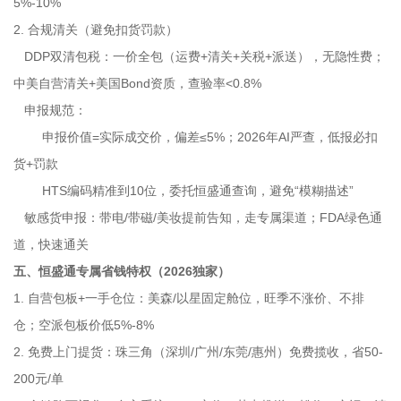
5%-10%
2. 合规清关（避免扣货罚款）
DDP双清包税：一价全包（运费+清关+关税+派送），无隐性费；
中美自营清关+美国Bond资质，查验率<0.8%
申报规范：
申报价值=实际成交价，偏差≤5%；2026年AI严查，低报必扣
货+罚款
HTS编码精准到10位，委托恒盛通查询，避免“模糊描述”
敏感货申报：带电/带磁/美妆提前告知，走专属渠道；FDA绿色通
道，快速通关
五、恒盛通专属省钱特权（2026独家）
1. 自营包板+一手仓位：美森/以星固定舱位，旺季不涨价、不排
仓；空派包板价低5%-8%
2. 免费上门提货：珠三角（深圳/广州/东莞/惠州）免费揽收，省50-
200元/单