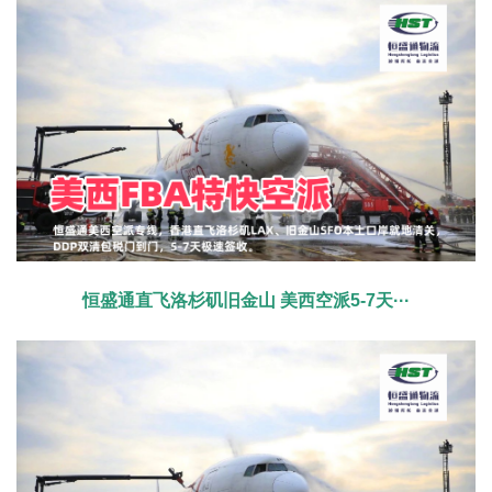
恒盛通直飞洛杉矶旧金山 美西空派5-7天···