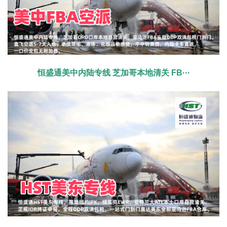
恒盛通美中内陆专线 芝加哥本地清关 FB···