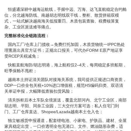
恒盛通深耕中越海运航线，手握中远、万海、达飞直航稳定合约舱
位，分北越海防线、南越胡志明线双干线，整柜、散货拼箱双模
式，一站式解决越南海关低报重罚、木质包装查验、税费核算复
杂、工业区派送难等痛点。
完整标准化全链路流程：
国内工厂/仓库上门揽收→免费打托加固，木质货物统一IPPC热处
理熏蒸出具官方证书；正规出口报关，可代办FORM E原产地证享
受RCEP关税减免；
快船直航海防/胡志明港，海上航程仅2–4天，每周稳定多班船期，
旺季保舱不甩柜；
越南本土持证清关团队对接海关系统，我司提供正规进口商资质，
DDP一口价全包关税+10%进口增值税，规范HS编码归类、双语清
关单证申报，大幅降低查验扣货风险；
清关拆柜后本土车队全境派送，覆盖北部河内、北宁工业区，南部
胡志明、平阳、同奈工业园，三大交付方案可选：私人住宅门到
门、工厂仓库直达、Shopee/Lazada越南本土仓入仓；
独立敏感货申报通道，配套锂电池、小家电、护肤品、建材、全屋
家具稳定出货，一口价透明全包无港口、文件、燃油隐形杂费，适