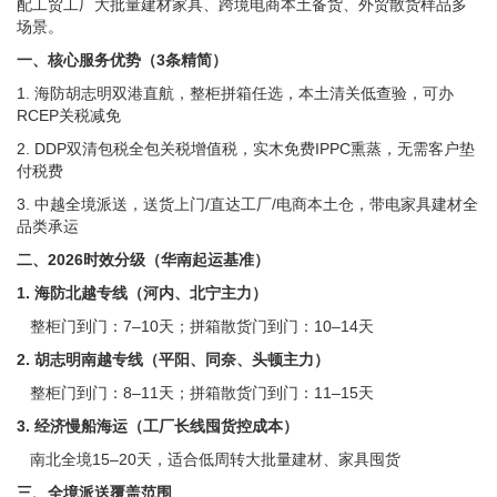
配工贸工厂大批量建材家具、跨境电商本土备货、外贸散货样品多
场景。
一、核心服务优势（3条精简）
1. 海防胡志明双港直航，整柜拼箱任选，本土清关低查验，可办
RCEP关税减免
2. DDP双清包税全包关税增值税，实木免费IPPC熏蒸，无需客户垫
付税费
3. 中越全境派送，送货上门/直达工厂/电商本土仓，带电家具建材全
品类承运
二、2026时效分级（华南起运基准）
1. 海防北越专线（河内、北宁主力）
整柜门到门：7–10天；拼箱散货门到门：10–14天
2. 胡志明南越专线（平阳、同奈、头顿主力）
整柜门到门：8–11天；拼箱散货门到门：11–15天
3. 经济慢船海运（工厂长线囤货控成本）
南北全境15–20天，适合低周转大批量建材、家具囤货
三、全境派送覆盖范围