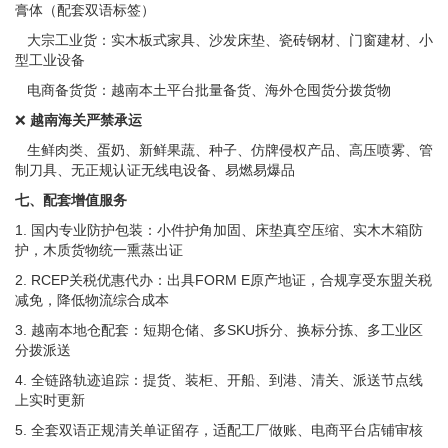
膏体（配套双语标签）
大宗工业货：实木板式家具、沙发床垫、瓷砖钢材、门窗建材、小
型工业设备
电商备货货：越南本土平台批量备货、海外仓囤货分拨货物
❌
越南海关严禁承运
生鲜肉类、蛋奶、新鲜果蔬、种子、仿牌侵权产品、高压喷雾、管
制刀具、无正规认证无线电设备、易燃易爆品
七、配套增值服务
1. 国内专业防护包装：小件护角加固、床垫真空压缩、实木木箱防
护，木质货物统一熏蒸出证
2. RCEP关税优惠代办：出具FORM E原产地证，合规享受东盟关税
减免，降低物流综合成本
3. 越南本地仓配套：短期仓储、多SKU拆分、换标分拣、多工业区
分拨派送
4. 全链路轨迹追踪：提货、装柜、开船、到港、清关、派送节点线
上实时更新
5. 全套双语正规清关单证留存，适配工厂做账、电商平台店铺审核