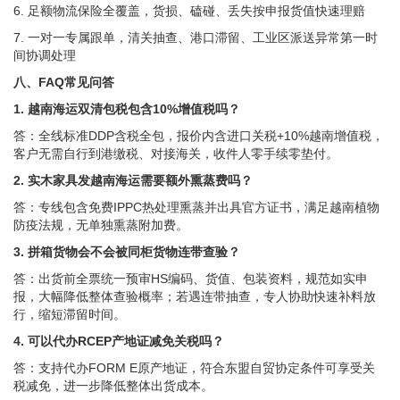
6. 足额物流保险全覆盖，货损、磕碰、丢失按申报货值快速理赔
7. 一对一专属跟单，清关抽查、港口滞留、工业区派送异常第一时
间协调处理
八、FAQ常见问答
1. 越南海运双清包税包含10%增值税吗？
答：全线标准DDP含税全包，报价内含进口关税+10%越南增值税，
客户无需自行到港缴税、对接海关，收件人零手续零垫付。
2. 实木家具发越南海运需要额外熏蒸费吗？
答：专线包含免费IPPC热处理熏蒸并出具官方证书，满足越南植物
防疫法规，无单独熏蒸附加费。
3. 拼箱货物会不会被同柜货物连带查验？
答：出货前全票统一预审HS编码、货值、包装资料，规范如实申
报，大幅降低整体查验概率；若遇连带抽查，专人协助快速补料放
行，缩短滞留时间。
4. 可以代办RCEP产地证减免关税吗？
答：支持代办FORM E原产地证，符合东盟自贸协定条件可享受关
税减免，进一步降低整体出货成本。