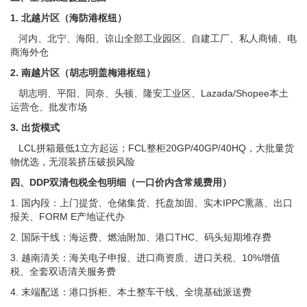
1. 北越片区（海防港枢纽）
河内、北宁、海阳、谅山全部工业园区、自建工厂、私人商铺、电
商海外仓
2. 南越片区（胡志明盖梅港枢纽）
胡志明、平阳、同奈、头顿、隆安工业区、Lazada/Shopee本土
运营仓、批发市场
3. 出货模式
LCL拼箱最低1立方起运；FCL整柜20GP/40GP/40HQ，大批量货
物优选，无混装挤压破损风险
四、DDP双清包税全包明细（一口价内含常规费用）
1. 国内段：上门提货、仓储集货、托盘加固、实木IPPC熏蒸、出口
报关、FORM E产地证代办
2. 国际干线：海运费、燃油附加、港口THC、码头短期堆存费
3. 越南清关：海关电子申报、进口商资质、进口关税、10%增值
税、全套双语清关服务费
4. 末端配送：港口拆柜、本土整车干线、全境基础派送费