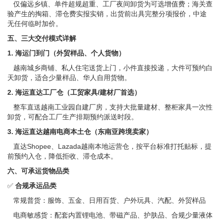
仅偏远乡镇、单件超规超重、工厂夜间卸货为可选增值费；海关查
验产生的掏箱、滞仓费实报实销，出货前出具完整分项报价，中途
无任何临时加价。
五、三大交付模式详解
1. 海运门到门（外贸样品、个人货物）
越南城乡商铺、私人住宅送货上门，小件直接投递，大件可预约白
天卸货，适合少量样品、华人自用货物。
2. 海运直达工厂仓（工贸家具/建材厂首选）
整车直送越南工业园自建厂房，支持大批量建材、整柜家具一次性
卸货，可配合工厂生产排期预约派送时段。
3. 海运直达越南电商本土仓（东南亚跨境卖家）
直达Shopee、Lazada越南本地运营仓，按平台标准打托贴标，提
前预约入仓，降低拒收、滞仓成本。
六、可承运货物品类
✅
合规承运品类
常规普货：服饰、五金、日用百货、户外玩具、汽配、外贸样品
电商敏感货：配套内置锂电池、带磁产品、护肤品、合规少量液体