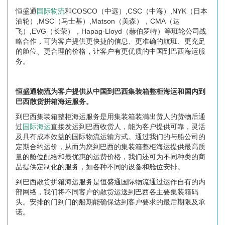
恒盛通
国际物流
和COSCO（中远）,CSC（中海）,NYK（日本
油轮）,MSC（马士基）,Matson（美森），CMA（达
飞）,EVG（长荣），Hapag-Lloyd（赫伯罗特）等班轮公司战
略合作，可为客户提供更快捷的信息、更准确的航班、更充足
的舱位、更合理的价格，让客户有更优质的中国到巴西海运服
务。
恒盛通物流为客户提供从中国到巴西集装箱整柜海运和国内到
巴西散货拼箱海运服务。
到巴西集装箱整柜海运服务是用集装箱装满出货人的货物后通
过
国际海运
直接发运到巴西收货人，能为客户提供可靠，灵活
及具有成本效益的国际物流运输方式。通过我们的与船公司的
定期合约运价，从而为您到巴西的集装箱整柜海运提供最高质
量的舱位配给和最优惠的运费价格，我们还可为不同种类的商
品提供定制化的服务，如各种不同的设备和舱位安排。
到巴西散货拼箱海运服务是恒盛通国际物流通过运作自有的内
部网络，我们将不同客户的散货运送到巴西各主要集装箱码
头。安排的门到门的船期能确保达到客户要求的最后期限及承
诺。