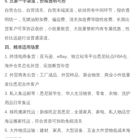
5. 庄家一手渠道，价格透明可控
自营仓位、自营清关、自营末端派送，砍掉所有中间环节，报价透
明统一，无燃油附加费、偏远费、清关加急费等隐性收费。长期出
货客户可享协议底价，小批量散货、大批量整柜均有专属优惠，性
价比远超行业普通渠道。
四、精准适用场景
1. 跨境电商备货：亚马逊、eBay、独立站等平台悉尼站点FBA仓、
海外仓常态化补货、应急断货补货
2. 外贸商务出货：工厂成品、外贸样品、展会物资、商业小件批量
发往悉尼合作客户
3. 私人集运邮寄：悉尼留学生、华人生活物资、零食、衣物、洗护
用品日常集运
4. 移民搬家托运：新移民定居悉尼，全屋家具、家电、私人物品空
海运搬家托运，符合资质可协助免税清关
5. 大件物流运输：建材、家具、大型设备、五金大件货物低成本海