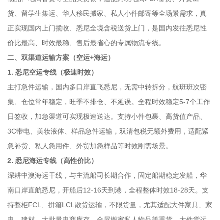
货、留学生集运、华人移民搬家、私人小件邮寄等全场景需求，真
正实现国内上门揽收、悉尼全境含税送货上门，是国内发往悉尼性
价比最高、时效最稳、售后最省心的专属物流专线。
二、双渠道运输方案（空运+海运）
1. 悉尼空运专线（极速时效）
主打急件运输，国内多口岸直飞悉尼，无需中转拆分，航班班次密
集、仓位常年稳定，旺季不排仓、不延误。全程时效稳定5-7个工作
日签收，加急渠道可实现极速送达。支持小件包裹、高货值产品、
3C带电、美妆液体、样品急件运输，双清包税无额外费用，适配紧
急补货、私人急用件、外贸加急样品等时效刚需场景。
2. 悉尼海运专线（高性价比）
深耕中澳海运干线，与主流船司长期合作，固定船期稳定发船，华
南口岸直航悉尼，开船后12-16天到港，全程整体时效18-28天。支
持整柜FCL、拼箱LCL散货运输，不限货量，尤其适配大件家具、家
电、建材、大批量电商库存、全屋搬家私人物品等重货、大件货运