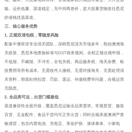
输。运价低廉、渠道稳定，无中间商差价，是大批量货物发往悉尼
的省钱优选渠道。
三、核心服务优势
1. 正规双清包税，零隐形风险
配备中澳双语专业清关团队，深耕悉尼清关市场多年，熟知澳洲海
关政策、悉尼本地查验标准与GST税务规则。全程正规合规申报，
不低报、不瞒报、不冲关，全包关税、商品服务税、海关杂费、检
疫费用等所有成本。无需收件人缴税、无需对接海关、无需处理清
关资料，彻底杜绝扣货、罚款、退运、补缴税费等问题，合规运营
无隐患。
2. 全品类可运，出货门槛极低
渠道兼容性全面升级，覆盖悉尼运输全品类需求。常规普货、服装
百货、五金配件、食品干货均可正常出货；同时合规承接澳洲严查
敏感货，包含内置电池、充电宝、美妆护肤、液体膏体、小家电