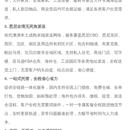
等；大件家具、全屋家私、工业设备、建材等重货大件专属海运渠
道，私人新旧物品、商业货品均可合规运输，满足各类客户出货需
求。
3. 悉尼全境无死角派送
依托澳洲本土成熟末端派送网络，服务覆盖悉尼CBD、悉尼东区、
西区、北区、南区及周边所有郊区片区，包含利物浦、布莱克敦、
帕拉马塔、坎贝尔敦等全域区域。支持私人住宅、商业门店、写字
楼、亚马逊FBA仓库、海外仓、工业园区等各类地址派送，全程送
货上门，无需客户码头自提、站点自提，省心便捷。
4. 一站式托管，全程省心省力
提供全链路一体化服务，国内支持全国上门揽收、免费仓储、合单
打包、货物加固、贴标预处理；海外包办清关、缴税、提货、派送
全流程。客户全程无需繁琐操作，一对一专属客服全程跟进物流节
点，实时更新轨迹，异常问题极速处理，大幅节省时间与人力成
本。