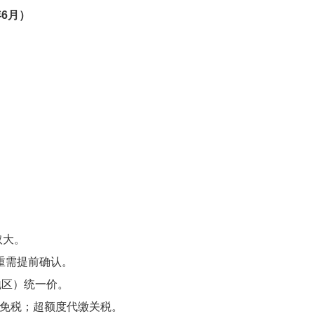
年6月）
取大。
/超重需提前确认。
区）统一价。
SD免税；超额度代缴关税。