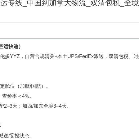
运专线_中国到加拿大物流_双清包税_全
空运快递）
多伦多YYZ，自营合规清关+本土UPS/FedEx派送，双清包税
定舱位（加航/国航）。
，查验率＜4%。
2–3天；加西/加东全境3–4天。
标
派送/妥投状态。