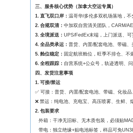
三、服务核心优势（加拿大空运专属）
1. 直飞双口岸：
温哥华/多伦多双机场落地，
2. 合规双清：
中加双自营清关团队，CARM/
3. 全境派送：
UPS/FedEx末端，上门派送
4. 全品类承运：
普货、内置/配套电池、带磁、
5. 舱位稳定：
固定航班舱位，旺季不排仓、不
6. 全程跟踪：
自营系统+公众号，轨迹透明、问
四、发货注意事项
1. 可接/禁运
✅ 可接：普货、内置/配套电池、带磁、化妆品、
❌ 禁运：纯电池、充电宝、高压喷雾、生鲜、
2. 包装要求
外箱：干净无旧标、无木质包装，必须贴MADE 
带电：独立绝缘+贴电池标签，样品可免UN38