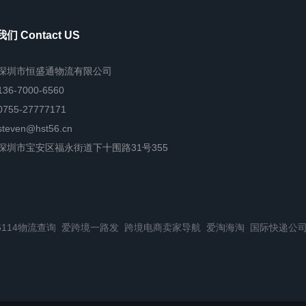
们 Contact US
深圳市恒盛通物流有限公司
136-7000-6560
0755-27777171
steven@hst56.cn
深圳市宝安区福永街道下十围路31号355
6114物流查询
爱跨境一路发
跨境电商卖家导航
爱淘海淘
国际快递公