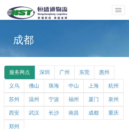
Toggl
navig
成都
服务网点
深圳
广州
东莞
惠州
义乌
佛山
珠海
中山
上海
杭州
苏州
温州
宁波
福州
厦门
泉州
西安
武汉
长沙
南昌
成都
重庆
郑州