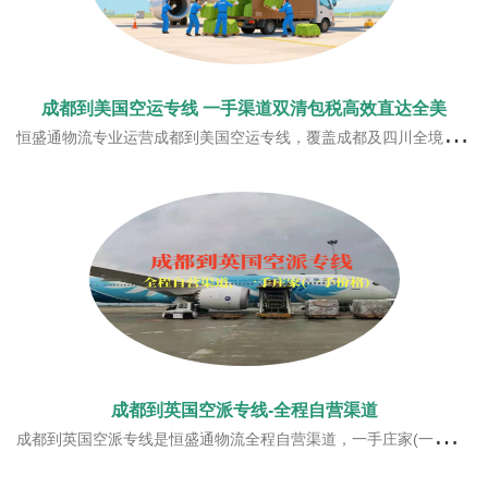
成都到美国空运专线 一手渠道双清包税高效直达全美
恒盛通物流专业运营成都到美国空运专线，覆盖成都及四川全境上门揽货，自营锁定航班仓位，淡旺季出货稳定不排仓，支持普货、带电等合规货源，一站式双清包税门到门，分区精准时效，满足西南地区外贸与跨境电商赴美发货需求。
成都到英国空派专线-全程自营渠道
成都到英国空派专线是恒盛通物流全程自营渠道，一手庄家(一手价格)，恒盛通与南航/东航/国航/泰航/美联等航空公司一手庄家，每周稳定直飞航班，近飞近派的方式，提高时效！