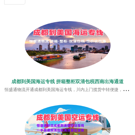
成都到美国海运专线 拼箱整柜双清包税西南出海通道
恒盛通物流开通成都到美国海运专线，川内上门揽货中转便捷，衔接优质出海港口，船期稳定仓位充足，覆盖美西美中美东全境。一站式双清包税门到门，运价经济时效平稳，满足西南工贸、电商货品出海运输需求。