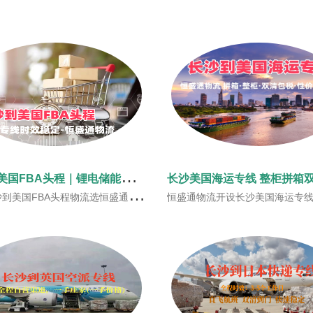
长
沙到美国FBA头程｜锂电储能美线专线-恒盛通物流
全域上门提货，专注锂电储能、新能源汽配、户外用品运输，空派、美森快船、海卡全渠道可选，合规双清包税无隐形杂费，内陆集运时效稳，适配亚马逊FBA备货，欢迎咨询报价
恒盛通物流开设长沙美国海运专线，同城及周边上门揽货，中转衔接高效，船期稳固仓位充足，通达美西、美中、美东全境。一站式双清包税门到门服务，运价亲民时效平稳，适配湖南工贸