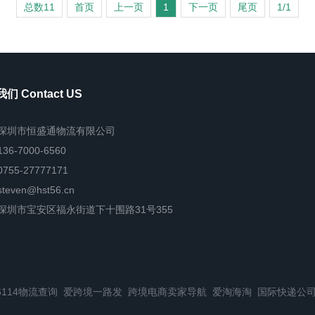
总数11
首页
上一页
1
下一页
尾页
1/1
们 Contact US
深圳市恒盛通物流有限公司
136-7000-6560
0755-27777171
steven@hst56.cn
深圳市宝安区福永街道下十围路31号355
6114物流查询
爱跨境一路发
跨境电商卖家导航
爱淘海淘
国际快递公