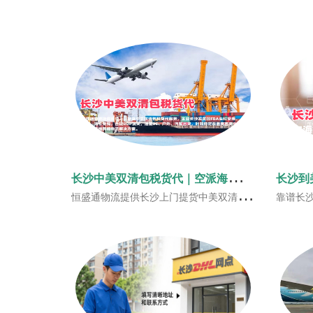
长
沙中美双清包税货代｜空派海派美国FBA头程‑恒盛通物流
恒盛通物流提供长沙上门提货中美双清包税货代服务，主营长沙发美国FBA头程空派、海派、海卡专线，合规DDP清关，适配3C、户外、汽配出货，时效稳定覆盖美西美中美东，一站式美线跨境物流解决方案。
靠谱长沙到美国FBA头程物流选恒盛通物流！长沙