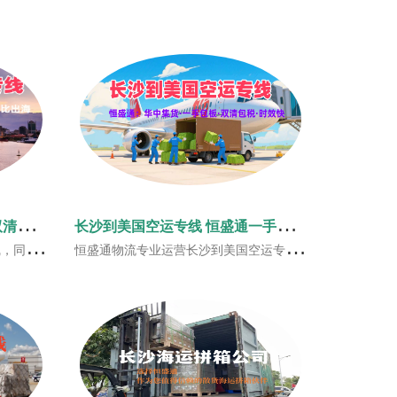
长
沙美国海运专线 整柜拼箱双清包税华中出海通道
长
沙到美国空运专线 恒盛通一手渠道双清包税时效快
货品、跨境电商出海运输。
恒盛通物流专业运营长沙到美国空运专线，支持长沙全境上门揽货，一手自营美线渠道，美西美中美东全线直达，可走普货、带电敏感货，双清包税门到门，时效稳定价格实惠，满足湖南外贸与跨境电商赴美发货需求。