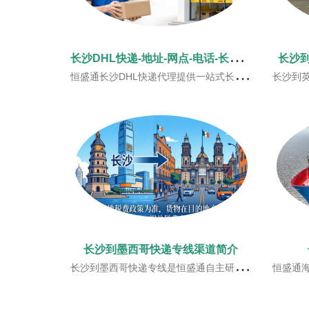
长
沙DHL快递-地址-网点-电话-长沙DHL服务指南
长沙
恒盛通长沙DHL快递代理提供一站式长沙地区DHL快递门到门服务。
长沙到英国空派专线是恒盛通物流全程自
长沙到墨西哥快递专线渠道简介
长沙到墨西哥快递专线是恒盛通自主研发的一条直飞墨西哥的专线快递渠道。客户线上下单，我司上门揽收，并操作出库，经香港直飞墨西哥，当地清关完成后，交给当地知名快递公司安排派送
恒盛通海运货代公司提供长沙到墨