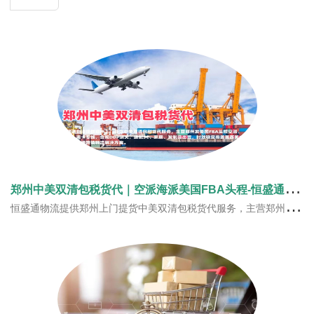
郑
州中美双清包税货代｜空派海派美国FBA头程‑恒盛通物流
恒盛通物流提供郑州上门提货中美双清包税货代服务，主营郑州发美国FBA头程空派、海派、海卡专线，合规DDP清关，适配3C、家居、发制品出货，时效稳定覆盖美西美中美东，一站式美线跨境物流解决方案。