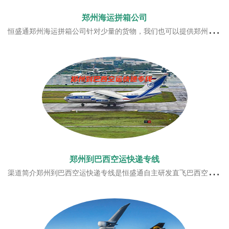
郑州海运拼箱公司
恒盛通郑州海运拼箱公司针对少量的货物，我们也可以提供郑州海运拼箱的服务，覆盖全球多个航线。一站式拼箱服务，先办理后收费，高效快捷，信得过拥有多年海运海运拼箱经验，为客户提供高质量的服务方案。郑州散货海运拼箱介绍01.丰富拼箱线路可提供包括中国-日韩，中国-欧美等在内的多条线路的拼箱服务，满足不同用户的需求
郑州到巴西空运快递专线
渠道简介郑州到巴西空运快递专线是恒盛通自主研发直飞巴西空运专线渠道，巴西专线利用了香港优质的航班资源直飞巴西，商业清关后交由巴西本土快递派送。为跨境B2C电商卖家量身打造的优质物流服务。全程时效快速，15-20天即可完成妥投。渠道优势快递时效，邮政价格可发含电、配电产品航班频率，一周六班24H有效上网率9