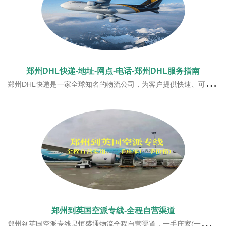
郑州DHL快递-地址-网点-电话-郑州DHL服务指南
郑州DHL快递是一家全球知名的物流公司，为客户提供快速、可靠的快递服务。在郑州，DHL设有多个网点，方便客户进行包裹的寄送和取件。下面是郑州DHL快递的地址、网点和电话信息，以及一些有关郑州DHL服务的指南。1. 郑州DHL快递地址： - 郑州河南省郑州国家经济技术开发区第三大街河南日报院内2. 郑州DHL快递网点
郑州到英国空派专线-全程自营渠道
郑州到英国空派专线是恒盛通物流全程自营渠道，一手庄家(一手价格)，恒盛通与南航/东航/国航/泰航/美联等航空公司一手庄家，每周稳定直飞航班，近飞近派的方式，提高时效！服务优势全程自营渠道，一手庄家(一手价格)1.10余年专注于郑州到英国空派专线打造，多家国内外航司深度合作2.严格检查包装，标签的合格性，出货前的问