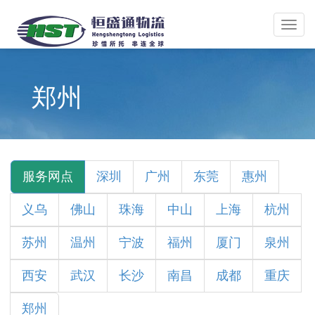
Toggl
navig
郑州
服务网点
深圳
广州
东莞
惠州
义乌
佛山
珠海
中山
上海
杭州
苏州
温州
宁波
福州
厦门
泉州
西安
武汉
长沙
南昌
成都
重庆
郑州