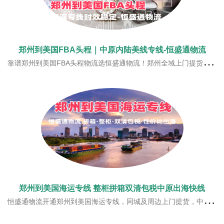
郑州到美国FBA头程｜中原内陆美线专线-恒盛通物流
靠谱郑州到美国FBA头程物流选恒盛通物流！郑州全域上门提货，打通内陆至粤港澳口岸直发通道，承接3C机电带电货、百货大件货物，空派、美森快船、海卡全渠道，双清包税无隐形杂费，全美FBA稳定入仓，欢迎咨询报价。
郑州到美国海运专线 整柜拼箱双清包税中原出海快线
恒盛通物流开通郑州到美国海运专线，同城及周边上门提货，中转衔接高效，船期稳定仓位充足，覆盖美西美中美东全境。一站式双清包税门到门，运价亲民时效平稳，满足中原地区工厂、电商货品出海运输需求。