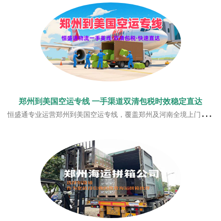
郑州到美国空运专线 一手渠道双清包税时效稳定直达
恒盛通专业运营郑州到美国空运专线，覆盖郑州及河南全境上门揽货，直飞航线仓位充足，淡旺季出货不排仓，承接普货、带电等合规货品，一站式双清包税门到门服务，分区派送时效快，满足中原地区外贸与跨境电商赴美发货需求。