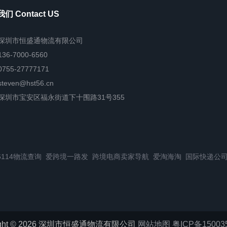
们 Contact US
深圳市恒盛通物流有限公司
136-7000-6560
0755-27777171
steven@hst56.cn
深圳市宝安区福永街道下十围路31号355
6114物流查询
爱跨境一路发
跨境电商卖家导航
爱淘海淘
国际快递公
right © 2026 深圳市恒盛通物流有限公司
网站地图
粤ICP备15003