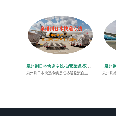
泉
州到日本快递专线-自营渠道-双清到门
泉州
泉州到日本快递专线是恒盛通物流自主开发渠道，一手庄家，一手价格。恒盛通日本快递专线服务在收到货后打印标签过机器自动测量，安排内地或香港的空港进行直飞运输
泉州到英国空派专线是恒盛通物流全程自