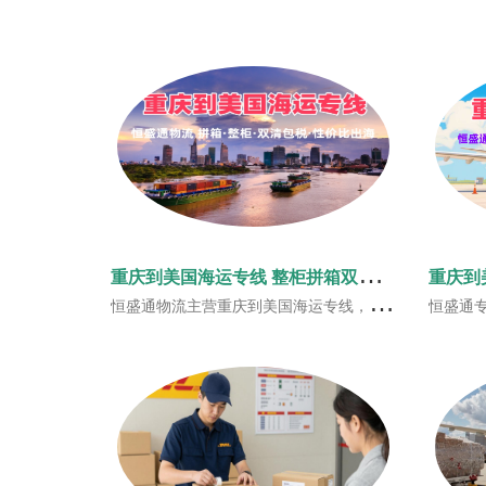
重
庆到美国海运专线 整柜拼箱双清包税西南远洋货运
恒盛通物流主营重庆到美国海运专线，本地上门揽货，内河联运衔接出海港口，船期稳定仓位充裕，通达美西、美中、美东全境。一站式双清包税门到门服务，运价实惠，适配川渝工厂货、电商货物大批量赴美出海。
恒盛通专业开通重庆到美国空运专线，支持重庆全