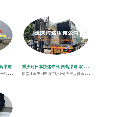
重
庆到日本快递专线-自营渠道-双清到门
营渠道
近派的方式，提高时效！
恒盛通重庆到巴西空运快递专线提供重庆到巴西国际空运， 重庆到巴西国际快递等巴西专线一站式服务。