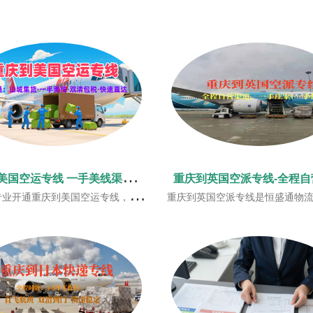
重
庆到美国空运专线 一手美线渠道双清包税快速直达
重庆到英国空派专线-全程自
城及周边上门提货，自营固定航班仓位充足，旺季不排仓，美西美中美东全线派送，可承运普货、带电等合规货物，一站式双清包税门到门，助力西南跨境电商与外贸轻松出货赴美。
重庆到英国空派专线是恒盛通物流全程自营渠道，一手庄家(一手价格)，恒盛通与南航/东航/国航/泰航/美联等航空公司一手庄家，每周稳定直飞航班，近飞