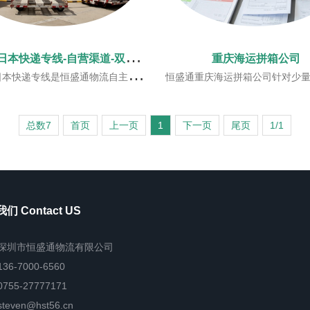
重
庆到日本快递专线-自营渠道-双清到门
重庆海运拼箱公司
开发渠道，一手庄家，一手价格。恒盛通日本快递专线服务在收到货后打印标签过机器自动测量，安排内地或香港的空港进行直飞运输
恒盛通重庆海运拼箱公司针对少量的货物，我们也可以提供重庆海运拼箱的服务，覆盖全
总数7
首页
上一页
1
下一页
尾页
1/1
们 Contact US
深圳市恒盛通物流有限公司
136-7000-6560
0755-27777171
steven@hst56.cn